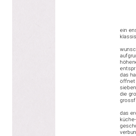
ein en
klassi
wunsch
aufgru
höhen
entsp
das ha
öffnet
sieben
die gr
grossf
das er
küche-
gesch
verbun