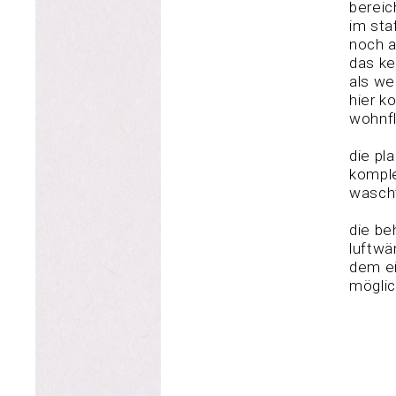
bereic
im sta
noch a
das ke
als we
hier k
wohnfl
die pl
komple
wascht
die be
luftwä
dem ei
möglic