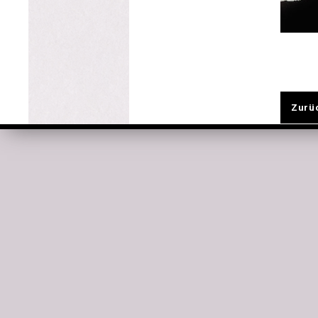
Zurüc